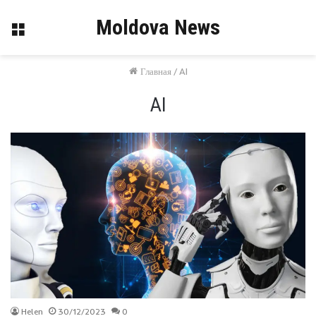
Moldova News
Меню
Главная
/
AI
AI
Helen
30/12/2023
0