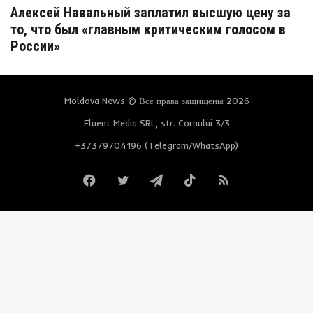
Алексей Навальный заплатил высшую цену за
то, что был «главным критическим голосом в
России»
Moldova News © Все права защищены 2026
Fluent Media SRL, str. Cornului 3/3
+37379704196 (Telegram/WhatsApp)
Facebook
Twitter
Telegram
TikTok
RSS