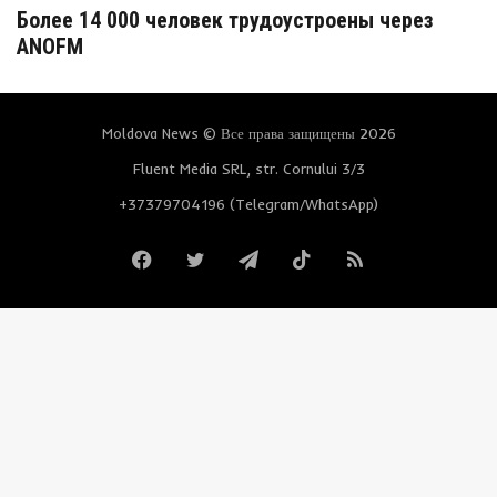
Более 14 000 человек трудоустроены через
ANOFM
Moldova News © Все права защищены 2026
Fluent Media SRL, str. Cornului 3/3
+37379704196 (Telegram/WhatsApp)
Facebook
Twitter
Telegram
TikTok
RSS