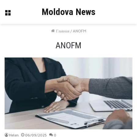
Moldova News
Меню
Главная
/
ANOFM
ANOFM
Helen
06/09/2025
0