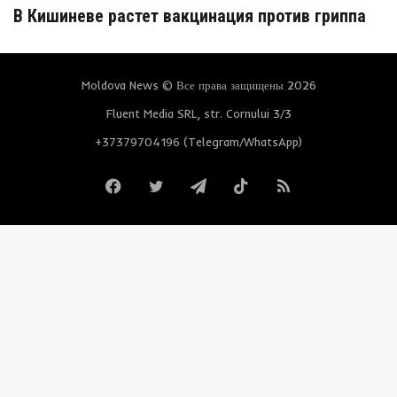
В Кишиневе растет вакцинация против гриппа
Moldova News © Все права защищены 2026
Fluent Media SRL, str. Cornului 3/3
+37379704196 (Telegram/WhatsApp)
Facebook
Twitter
Telegram
TikTok
RSS