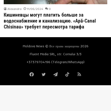
Alexandra
11/06/2024
0
Кишиневцы могут платить больше за
водоснабжение и канализацию. «Apă-Canal
Chisinau» требует пересмотра тарифа
Moldova News © Все права защищены 2026
Fluent Media SRL, str. Cornului 3/3
+37379704196 (Telegram/WhatsApp)
Facebook
Twitter
Telegram
TikTok
RSS