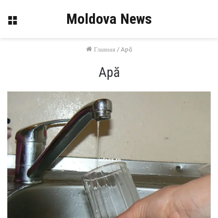
Moldova News
Меню
Главная
/
Apă
Apă