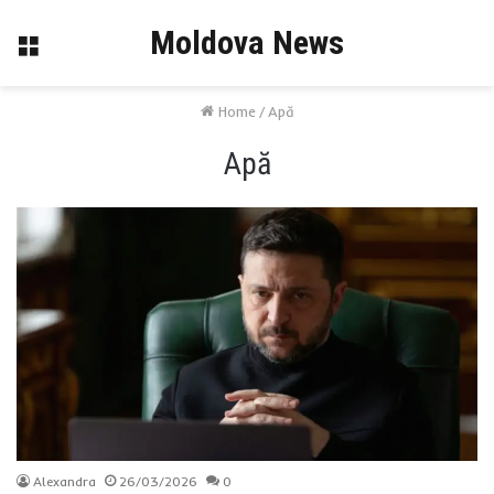
Moldova News
Menu
Home
/
Apă
Apă
Alexandra
26/03/2026
0