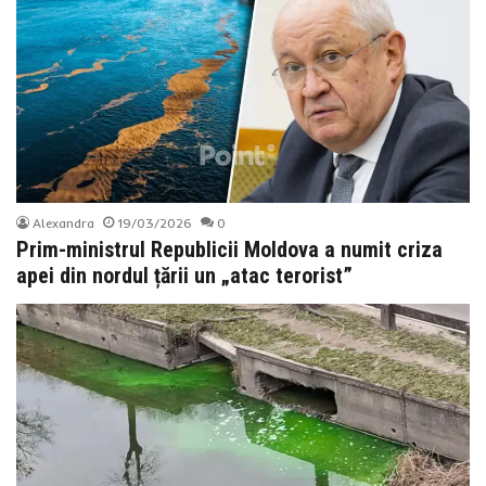
Alexandra
19/03/2026
0
Prim-ministrul Republicii Moldova a numit criza
apei din nordul țării un „atac terorist”