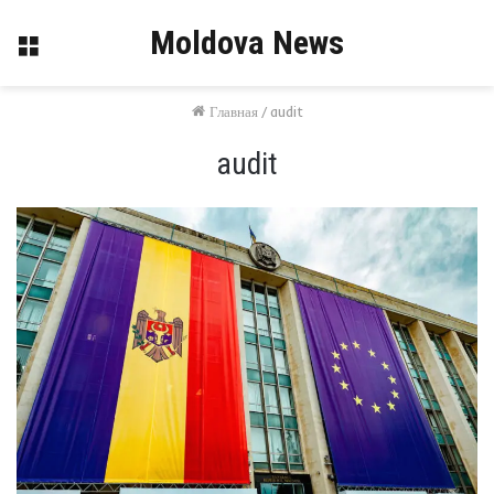
Moldova News
Меню
Главная
/
audit
audit