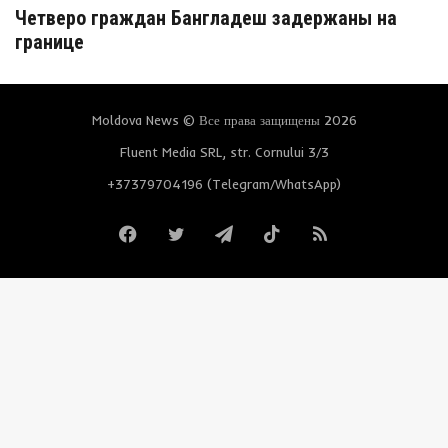
Четверо граждан Бангладеш задержаны на
границе
Moldova News © Все права защищены 2026
Fluent Media SRL, str. Cornului 3/3
+37379704196 (Telegram/WhatsApp)
Facebook
Twitter
Telegram
TikTok
RSS