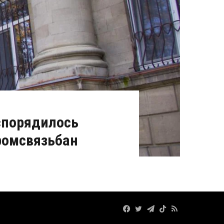
спорядилось
ромсвязьбан
Facebook
Twitter
Telegram
TikTok
RSS