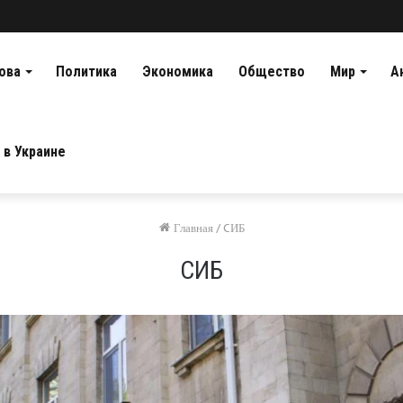
ова
Политика
Экономика
Общество
Мир
А
 в Украине
Главная
/
CИБ
CИБ