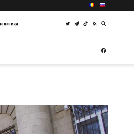
Twitter
Telegram
TikTok
RSS
Caută
налитика
Facebook