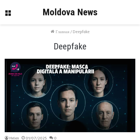
Moldova News
Меню
Главная
/
Deepfake
Deepfake
Helen
01/07/2025
0