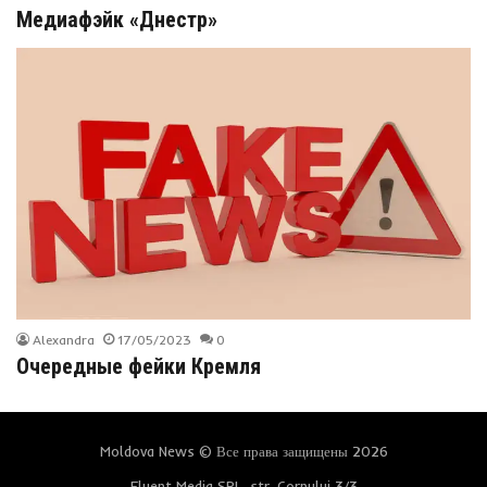
Медиафэйк «Днестр»
Alexandra
17/05/2023
0
Очередные фейки Кремля
Moldova News © Все права защищены 2026
Fluent Media SRL, str. Cornului 3/3