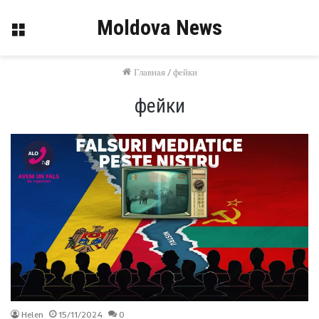
Moldova News
Меню
Главная
/
фейки
фейки
Helen
15/11/2024
0