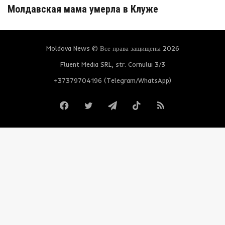
Молдавская мама умерла в Клуже
Moldova News © Все права защищены 2026
Fluent Media SRL, str. Cornului 3/3
+37379704196 (Telegram/WhatsApp)
Facebook
Twitter
Telegram
TikTok
RSS