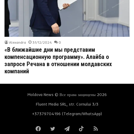
Alexandra
31/12/2024
0
«В ближайшие дни мы представим
компенсационную программу». Алайба о
запросе Речана в отношении молдавских
компаний
Moldova News © Все права защищены 2026
Fluent Media SRL, str. Cornului 3/3
+37379704196 (Telegram/WhatsApp)
Facebook
Twitter
Telegram
TikTok
RSS