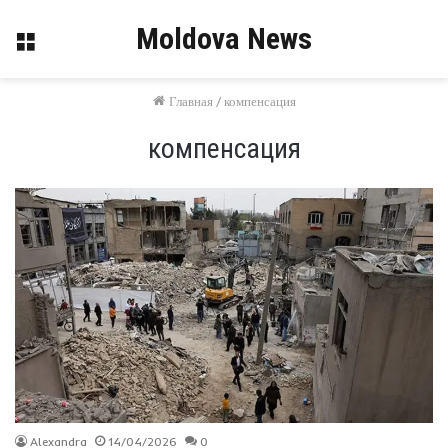
Moldova News
Меню
Главная
/
компенсация
компенсация
Alexandra
14/04/2026
0