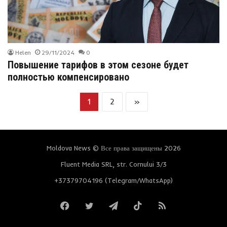
Helen
29/11/2024
0
Повышение тарифов в этом сезоне будет
полностью компенсировано
1
2
»
Moldova News © Все права защищены 2026
Fluent Media SRL, str. Cornului 3/3
+37379704196 (Telegram/WhatsApp)
Facebook
Twitter
Telegram
TikTok
RSS