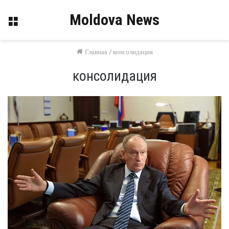
Moldova News
Меню
Главная
/
консолидация
консолидация