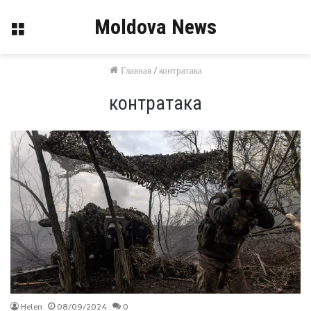
Moldova News
Меню
Главная
/
контратака
контратака
Helen
08/09/2024
0