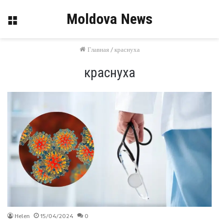
Moldova News
Меню
Главная
/
краснуха
краснуха
Helen
15/04/2024
0