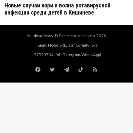
Новые случаи кори и волна ротавирусной
инфекции среди детей в Кишиневе
Moldova News © Все права защищены 2026
Fluent Media SRL, str. Cornului 3/3
+37379704196 (Telegram/WhatsApp)
Facebook
Twitter
Telegram
TikTok
RSS