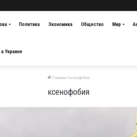
ова
Политика
Экономика
Общество
Мир
А
 в Украине
Главная
/
ксенофобия
ксенофобия