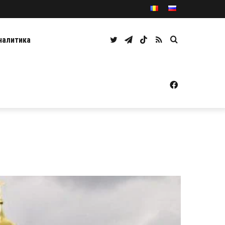
Twitter
Telegram
TikTok
RSS
Caută
налитика
Facebook