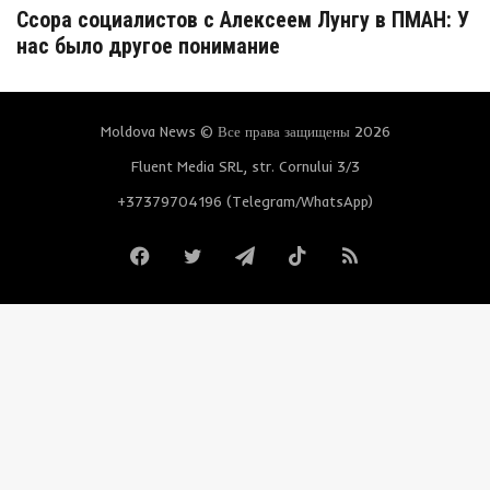
Ссора социалистов с Алексеем Лунгу в ПМАН: У
нас было другое понимание
Moldova News © Все права защищены 2026
Fluent Media SRL, str. Cornului 3/3
+37379704196 (Telegram/WhatsApp)
Facebook
Twitter
Telegram
TikTok
RSS