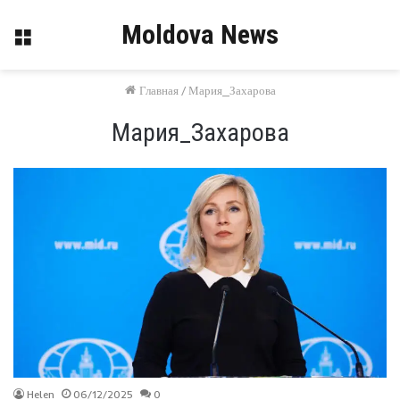
Moldova News
Меню
Главная
/
Мария_Захарова
Мария_Захарова
Helen
06/12/2025
0