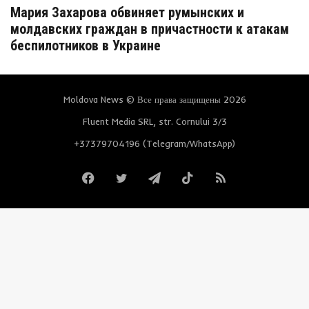
Мария Захарова обвиняет румынских и
молдавских граждан в причастности к атакам
беспилотников в Украине
Moldova News © Все права защищены 2026
Fluent Media SRL, str. Cornului 3/3
+37379704196 (Telegram/WhatsApp)
Facebook
Twitter
Telegram
TikTok
RSS