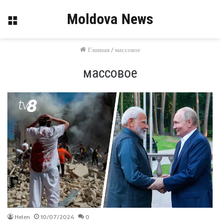
Moldova News
Меню
Главная
/
массовое
массовое
Helen
10/07/2024
0