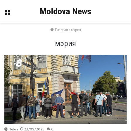
Moldova News
Меню
Главная
/
мэрия
мэрия
Helen
23/09/2025
0