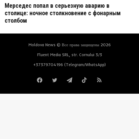
Мерседес попал в серьезную аварию в
столице: ночное столкновение с фонарным
столбом
Moldova News © Все права защищены 2026
Fluent Media SRL, str. Cornului 3/3
+37379704196 (Telegram/WhatsApp)
Facebook
Twitter
Telegram
TikTok
RSS