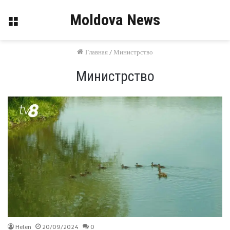
Moldova News
Меню
Главная
/
Министрство
Министрство
Helen
20/09/2024
0