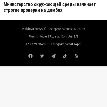
Министерство окружающей среды начинает
строгие проверки на дамбах
Moldova News © Все права защищены 2026
Fluent Media SRL, str. Cornului 3/3
+37379704196 (Telegram/WhatsApp)
Facebook
Twitter
Telegram
TikTok
RSS