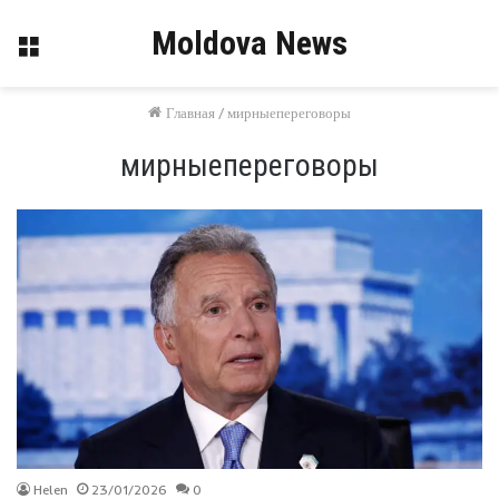
Moldova News
Меню
Главная
/
мирныепереговоры
мирныепереговоры
Helen
23/01/2026
0