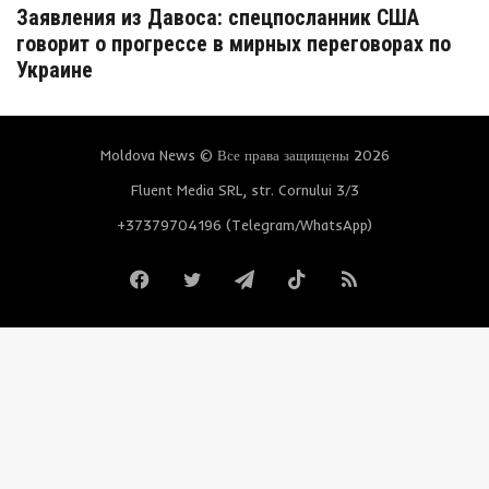
Заявления из Давоса: спецпосланник США
говорит о прогрессе в мирных переговорах по
Украине
Moldova News © Все права защищены 2026
Fluent Media SRL, str. Cornului 3/3
+37379704196 (Telegram/WhatsApp)
Facebook
Twitter
Telegram
TikTok
RSS