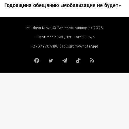
Годовщина обещанию «мобилизации не будет»
Moldova News © Все права защищены 2026
Fluent Media SRL, str. Cornului 3/3
+37379704196 (Telegram/WhatsApp)
Facebook
Twitter
Telegram
TikTok
RSS