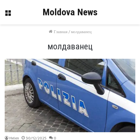
Moldova News
Меню
Главная
/
молдаванец
молдаванец
Helen
30/12/2025
0