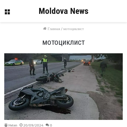
Moldova News
Меню
Главная
/
мотоциклист
мотоциклист
Helen
20/09/2024
0