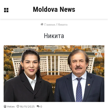
Moldova News
Меню
Главная
/
Никита
Никита
Helen
16/11/2025
0