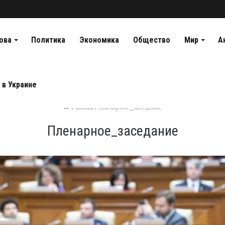
ова
Политика
Экономика
Общество
Мир
А
 в Украине
Главная
/
Пленарное_заседание
Пленарное_заседание