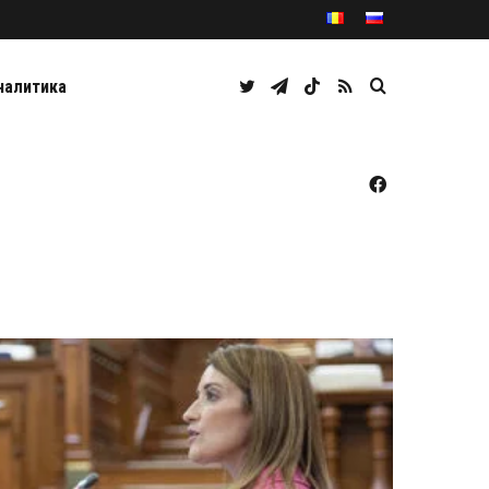
Twitter
Telegram
TikTok
RSS
Caută
налитика
Facebook