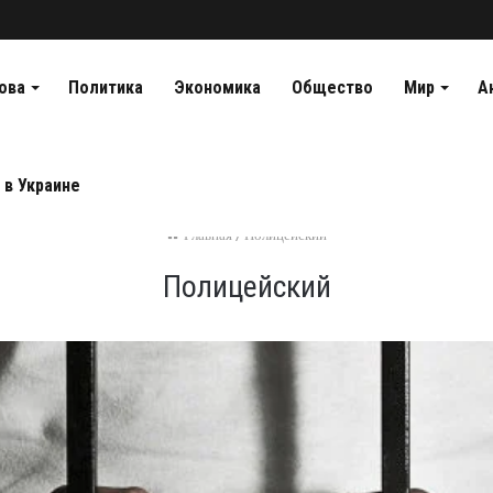
ова
Политика
Экономика
Общество
Мир
А
 в Украине
Главная
/
Полицейский
Полицейский