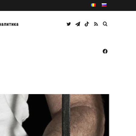
Twitter
Telegram
TikTok
RSS
Caută
налитика
Facebook