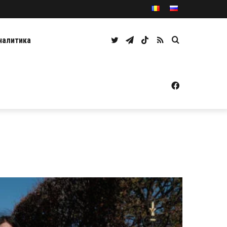
Twitter
Telegram
TikTok
RSS
Caută
налитика
Facebook