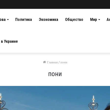
ова
Политика
Экономика
Общество
Мир
А
 в Украине
Главная
/
пони
пони