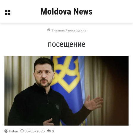
Moldova News
Меню
Главная
/
посещение
посещение
Helen
05/05/2025
0