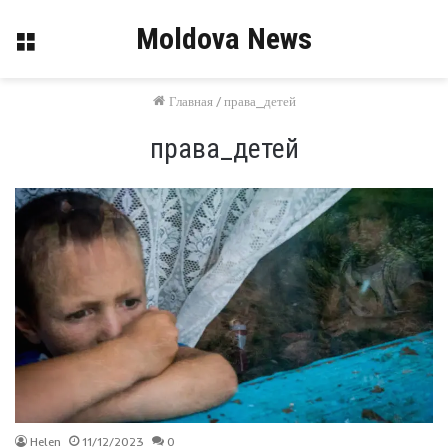
Moldova News
Меню
Главная
/
права_детей
права_детей
Helen
11/12/2023
0