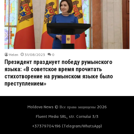
Helen
31/08/2023
0
Президент празднует победу румынского
языка: «В советское время прочитать
стихотворение на румынском языке было
преступлением»
Moldova News © Все права защищены 2026
Fluent Media SRL, str. Cornului 3/3
+37379704196 (Telegram/WhatsApp)