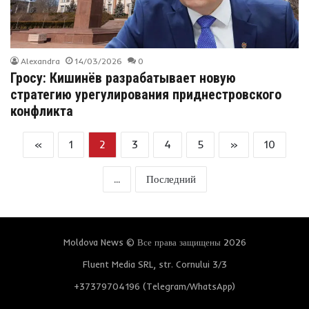
Alexandra
14/03/2026
0
Гросу: Кишинёв разрабатывает новую
стратегию урегулирования приднестровского
конфликта
«
1
2
3
4
5
»
10
...
Последний
Moldova News © Все права защищены 2026
Fluent Media SRL, str. Cornului 3/3
+37379704196 (Telegram/WhatsApp)