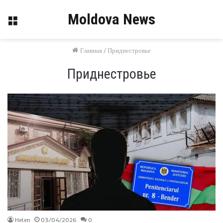
Moldova News
Меню
Главная
/
Приднестровье
Приднестровье
Helen
03/04/2026
0