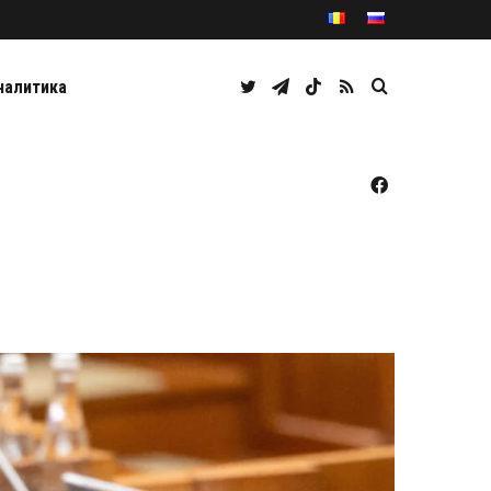
Twitter
Telegram
TikTok
RSS
Caută
налитика
Facebook