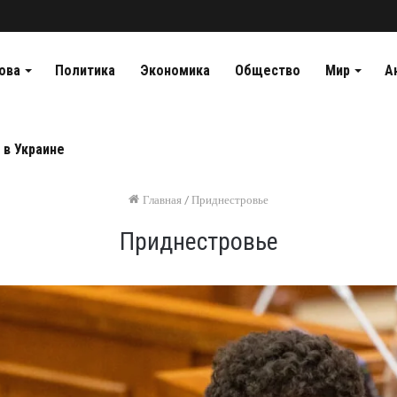
ова
Политика
Экономика
Общество
Мир
А
 в Украине
Главная
/
Приднестровье
Приднестровье