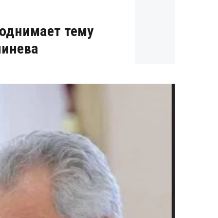
поднимает тему
шинева