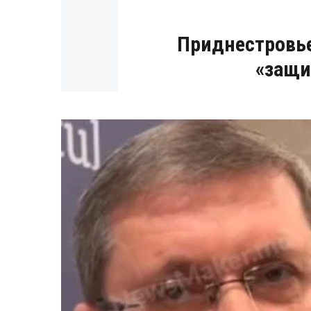
Приднестровье
«защи