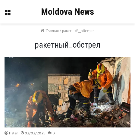
Moldova News
Меню
Главная
/
ракетный_обстрел
ракетный_обстрел
Helen
02/02/2025
0