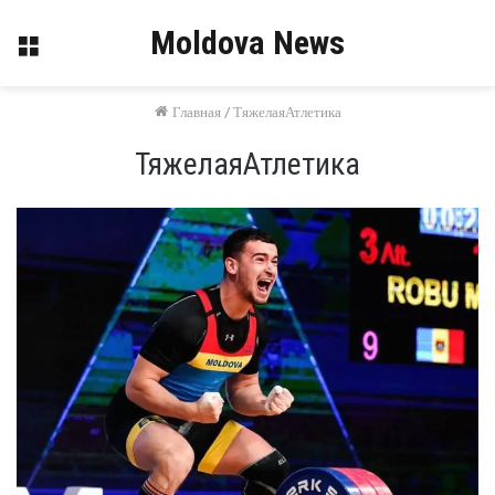
Moldova News
Меню
Главная
/
ТяжелаяАтлетика
ТяжелаяАтлетика