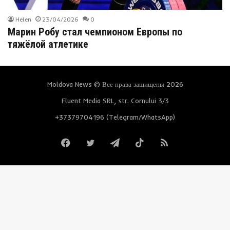
Helen
23/04/2026
0
Марин Робу стал чемпионом Европы по
тяжёлой атлетике
Moldova News © Все права защищены 2026
Fluent Media SRL, str. Cornului 3/3
+37379704196 (Telegram/WhatsApp)
Facebook
Twitter
Telegram
TikTok
RSS