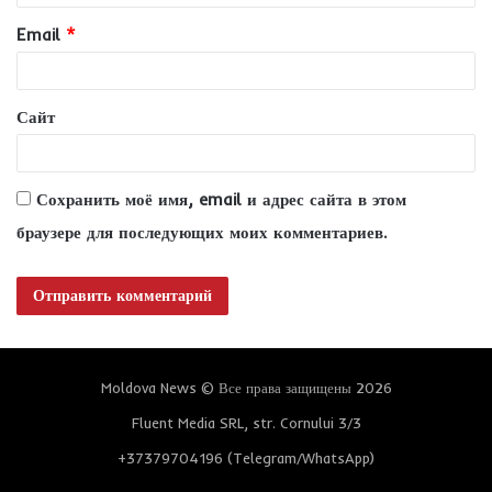
и
Email
*
й
*
Сайт
Сохранить моё имя, email и адрес сайта в этом
браузере для последующих моих комментариев.
Moldova News © Все права защищены 2026
Fluent Media SRL, str. Cornului 3/3
+37379704196 (Telegram/WhatsApp)