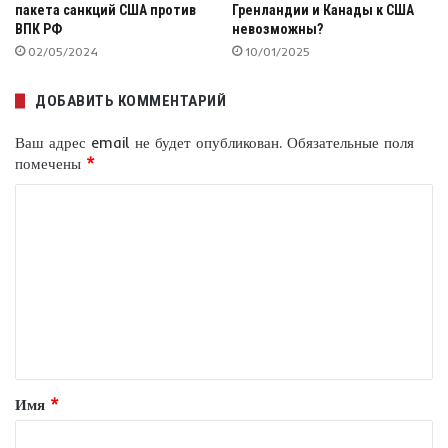
пакета санкций США против
Гренландии и Канады к США
ВПК РФ
невозможны?
02/05/2024
10/01/2025
ДОБАВИТЬ КОММЕНТАРИЙ
Ваш адрес email не будет опубликован.
Обязательные поля
помечены
*
К
о
м
м
е
н
т
Имя
*
а
р