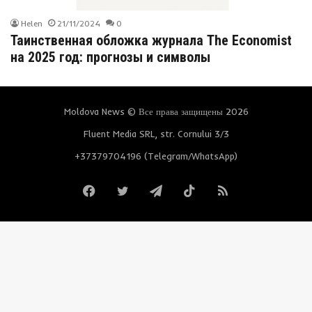
Helen
21/11/2024
0
Таинственная обложка журнала The Economist
на 2025 год: прогнозы и символы
Moldova News © Все права защищены 2026
Fluent Media SRL, str. Cornului 3/3
+37379704196 (Telegram/WhatsApp)
Facebook
Twitter
Telegram
TikTok
RSS