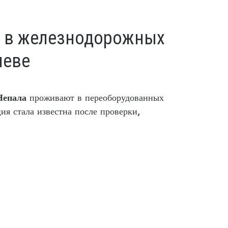
т в железнодорожных
неве
Непала
проживают в переоборудованных
я стала известна после проверки,