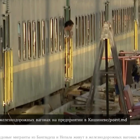
железнодорожных вагонах на предприятии в Кишиневе/point.md
удовые мигранты из Бангладеш и Непала живут в железнодорожных вагонах 