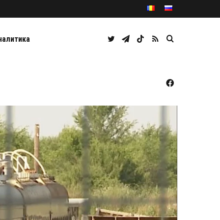
Twitter
Telegram
TikTok
RSS
Caută
налитика
Facebook