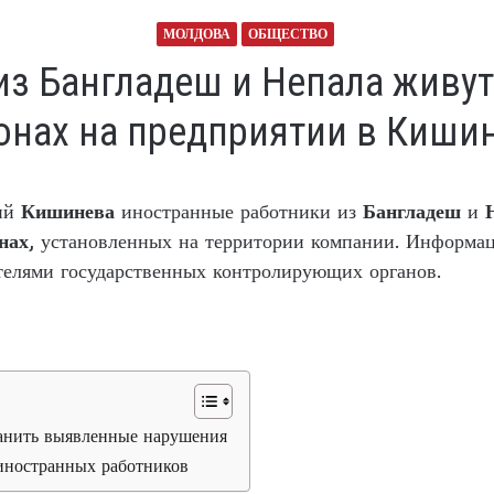
МОЛДОВА
ОБЩЕСТВО
из Бангладеш и Непала живу
онах на предприятии в Киши
тий
Кишинева
иностранные работники из
Бангладеш
и
нах
, установленных на территории компании. Информаци
телями государственных контролирующих органов.
ранить выявленные нарушения
иностранных работников