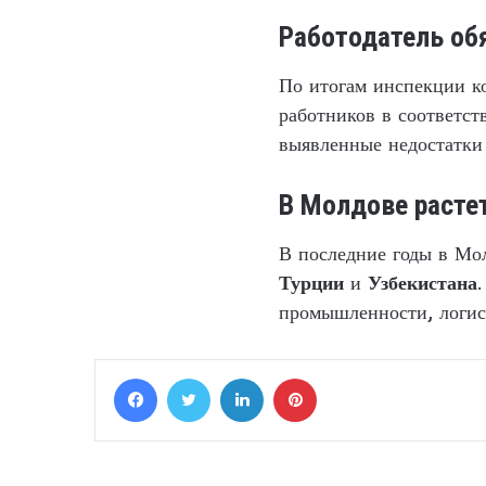
Работодатель об
По итогам инспекции к
работников в соответс
выявленные недостатки 
В Молдове расте
В последние годы в Мол
Турции
и
Узбекистана
промышленности, логист
Facebook
Twitter
LinkedIn
Pinterest