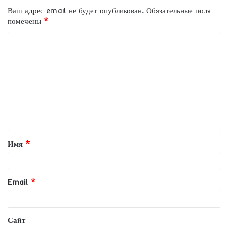
Ваш адрес email не будет опубликован.
Обязательные поля
помечены
*
К
о
м
м
е
н
т
Имя
*
а
р
и
Email
*
й
*
Сайт