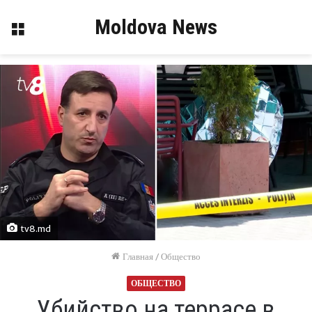
Moldova News
Меню
tv8.md
Главная
/
Общество
ОБЩЕСТВО
Убийство на террасе в