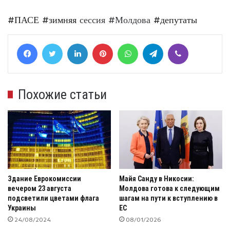
#ПАСЕ
#зимняя
сессия #Молдова
#депутаты
Facebook
Twitter
LinkedIn
Pinterest
WhatsApp
Telegram
Viber
Похожие статьи
Здание Еврокомиссии
Майя Санду в Никосии:
вечером 23 августа
Молдова готова к следующим
подсветили цветами флага
шагам на пути к вступлению в
Украины
ЕС
24/08/2024
08/01/2026