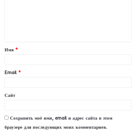
м
м
е
н
т
Имя
*
а
р
и
Email
*
й
*
Сайт
Сохранить моё имя, email и адрес сайта в этом
браузере для последующих моих комментариев.