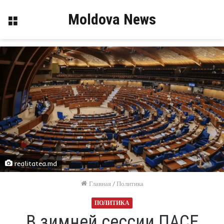
Moldova News
Меню
realitatea.md
Главная
/
Политика
ПОЛИТИКА
В зимней сессии ПАСЕ