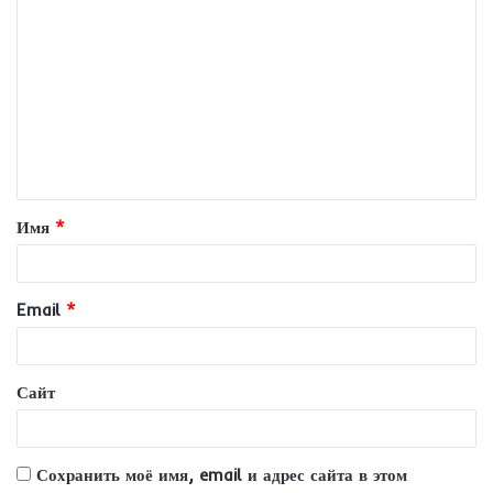
К
о
м
м
е
н
т
Имя
*
а
р
и
Email
*
й
*
Сайт
Сохранить моё имя, email и адрес сайта в этом