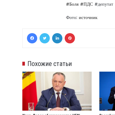
#Боля
#ПДС
#депутат
Фото:
источник
Facebook
Twitter
LinkedIn
Pinterest
Похожие статьи