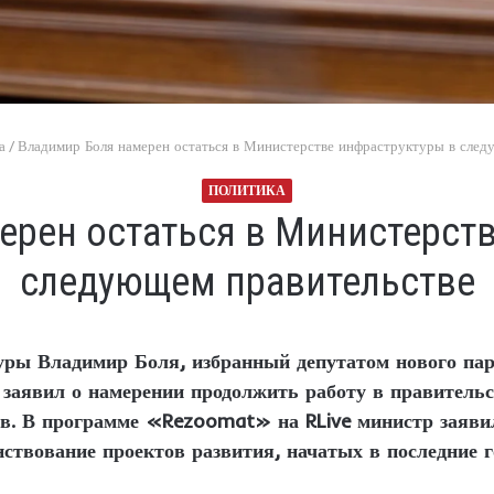
а
/
Владимир Боля намерен остаться в Министерстве инфраструктуры в след
ПОЛИТИКА
ерен остаться в Министерств
следующем правительстве
ры Владимир Боля, избранный депутатом нового пар
заявил о намерении продолжить работу в правительс
в. В программе «Rezoomat» на RLive министр заявил
ствование проектов развития, начатых в последние г