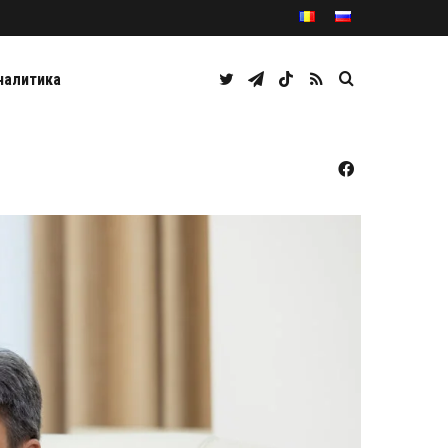
Twitter
Telegram
TikTok
RSS
Caută
налитика
Facebook