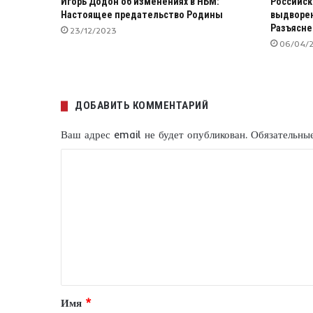
Игорь Додон об изменениях в НБМ:
Российск
Настоящее предательство Родины
выдворен
Разъясне
23/12/2023
06/04/
ДОБАВИТЬ КОММЕНТАРИЙ
Ваш адрес email не будет опубликован.
Обязательны
К
о
м
м
е
н
т
Имя
*
а