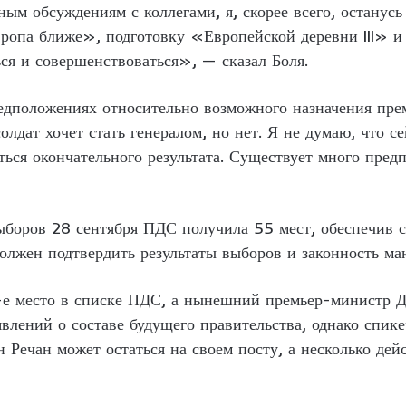
ым обсуждениям с коллегами, я, скорее всего, останус
ропа ближе», подготовку «Европейской деревни III» и
ся и совершенствоваться», — сказал Боля.
редположениях относительно возможного назначения пре
лдат хочет стать генералом, но нет. Я не думаю, что с
ься окончательного результата. Существует много предп
ыборов 28 сентября ПДС получила 55 мест, обеспечив с
лжен подтвердить результаты выборов и законность ман
-е место в списке ПДС, а нынешний премьер-министр Д
влений о составе будущего правительства, однако спик
 Речан может остаться на своем посту, а несколько де