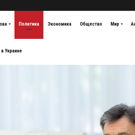
ова
Политика
Экономика
Общество
Мир
А
 в Украине