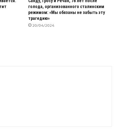
ивается.
Санду, Гросу и Речан, 78 лет после
стит
голода, организованного сталинским
режимом: «Мы обязаны не забыть эту
трагедию»
20/04/2024