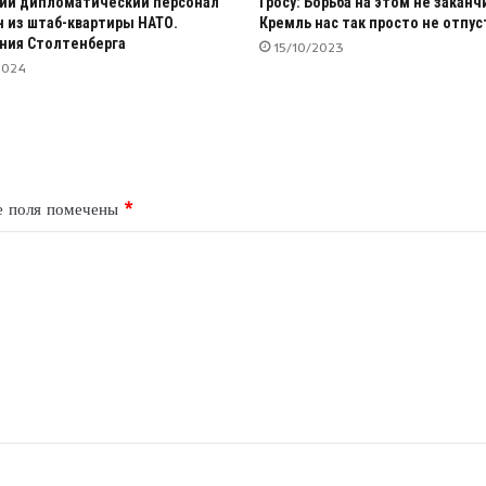
ий дипломатический персонал
Гросу: Борьба на этом не заканч
 из штаб-квартиры НАТО.
Кремль нас так просто не отпу
ния Столтенберга
15/10/2023
2024
е поля помечены
*