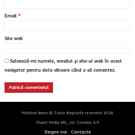
i
u
Email
*
*
Site web
Salvează-mi numele, emailul și site-ul web în acest
navigator pentru data viitoare când o să comentez.
Moldova News © Toate drepturile rezervate 2026
Fluent Media SRL, str. Cornului 3/3
Despre noi
Contacte