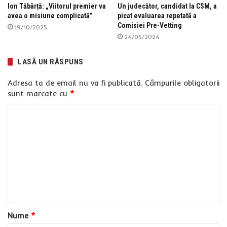
Ion Tăbârță: „Viitorul premier va
Un judecător, candidat la CSM, a
avea o misiune complicată”
picat evaluarea repetată a
Comisiei Pre-Vetting
19/10/2025
24/05/2024
LASĂ UN RĂSPUNS
Adresa ta de email nu va fi publicată.
Câmpurile obligatorii
sunt marcate cu
*
C
o
m
e
n
t
a
Nume
*
r