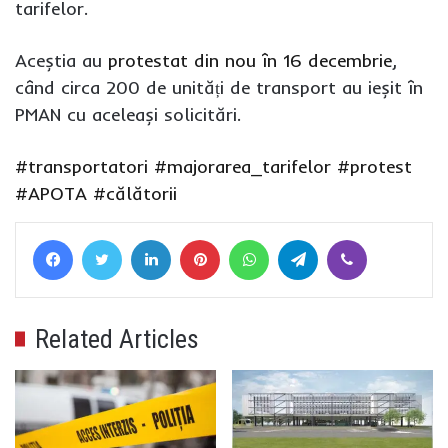
tarifelor.
Aceștia au
protestat din nou în 16 decembrie
,
când circa 200 de unități de transport au ieșit în
PMAN cu aceleași solicitări.
#transportatori
#majorarea_tarifelor
#protest
#APOTA
#călătorii
Facebook
Twitter
LinkedIn
Pinterest
WhatsApp
Telegram
Viber
Related Articles