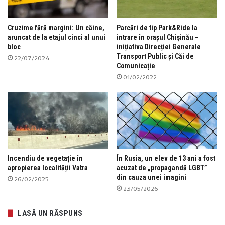
Cruzime fără margini: Un câine,
Parcări de tip Park&Ride la
aruncat de la etajul cinci al unui
intrare în orașul Chișinău –
bloc
inițiativa Direcției Generale
Transport Public și Căi de
22/07/2024
Comunicație
01/02/2022
Incendiu de vegetație în
În Rusia, un elev de 13 ani a fost
apropierea localității Vatra
acuzat de „propagandă LGBT”
din cauza unei imagini
26/02/2025
23/05/2026
LASĂ UN RĂSPUNS