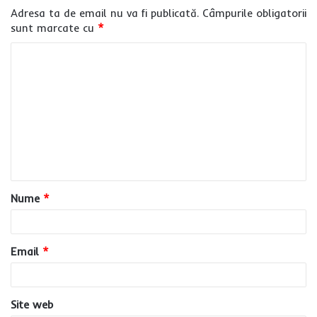
Adresa ta de email nu va fi publicată.
Câmpurile obligatorii
sunt marcate cu
*
C
o
m
e
n
t
a
Nume
*
r
i
u
Email
*
*
Site web