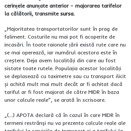
cerințele anunțate anterior – majorarea tarifelor
la călătorii, transmite
sursa
.
„Majoritatea transportatorilor sunt în prag de
faliment. Costurile nu mai pot fi acoperite de
incasări. În toate raionale țării există rute care nu
se mai operează, iar numărul acestora este în
creștere. Deja avem localități din care au fost
sistate toate rutele. Populația acestor localități
se deplasează cu taximetre sau cu transport ilicit
și achită mult mai mult decât ar fi achitat dacă
tariful ar fi fost majorat de către MIDR în baza
unor calcule reale”, se arată în scrisoare.
„(…) APOTA declară că în cazul în care MIDR în
termeni restrânși nu va prezenta calcule reale ale
tarifului la serviciile de transport și a tarifului la