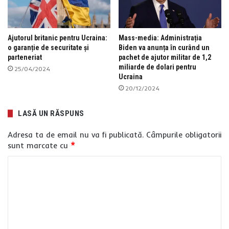
Ajutorul britanic pentru Ucraina:
Mass-media: Administrația
o garanție de securitate și
Biden va anunța în curând un
parteneriat
pachet de ajutor militar de 1,2
miliarde de dolari pentru
25/04/2024
Ucraina
20/12/2024
LASĂ UN RĂSPUNS
Adresa ta de email nu va fi publicată.
Câmpurile obligatorii
sunt marcate cu
*
C
o
m
e
n