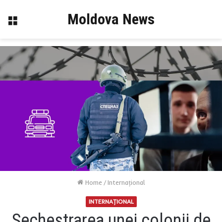
Moldova News
Menu
Home
/
Internaţional
INTERNAŢIONAL
Sechestrarea unei colonii de