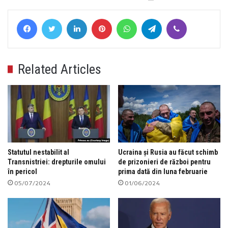
Facebook
Twitter
LinkedIn
Pinterest
WhatsApp
Telegram
Viber
Related Articles
Statutul nestabilit al
Ucraina și Rusia au făcut schimb
Transnistriei: drepturile omului
de prizonieri de război pentru
în pericol
prima dată din luna februarie
05/07/2024
01/06/2024