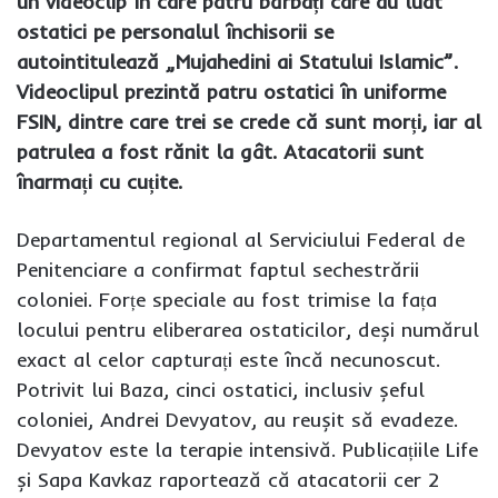
un videoclip în care patru bărbați care au luat
ostatici pe personalul închisorii se
autointitulează „Mujahedini ai Statului Islamic”.
Videoclipul prezintă patru ostatici în uniforme
FSIN, dintre care trei se crede că sunt morți, iar al
patrulea a fost rănit la gât. Atacatorii sunt
înarmați cu cuțite.
Departamentul regional al Serviciului Federal de
Penitenciare a confirmat faptul sechestrării
coloniei. Forțe speciale au fost trimise la fața
locului pentru eliberarea ostaticilor, deși numărul
exact al celor capturați este încă necunoscut.
Potrivit lui Baza, cinci ostatici, inclusiv șeful
coloniei, Andrei Devyatov, au reușit să evadeze.
Devyatov este la terapie intensivă. Publicațiile Life
și Sapa Kavkaz raportează că atacatorii cer 2