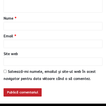
t
a
Nume
*
r
i
u
Email
*
*
Site web
Salvează-mi numele, emailul și site-ul web în acest
navigator pentru data viitoare când o să comentez.