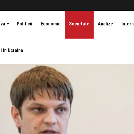
ova
Politică
Economie
Societate
Analize
Intern
i în Ucraina