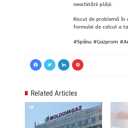
neachitării plății.
Riscul de problemă în c
formulei de calcul a ta
#Spânu
#Gazprom
#Au
Facebook
Twitter
LinkedIn
Pinterest
Related Articles