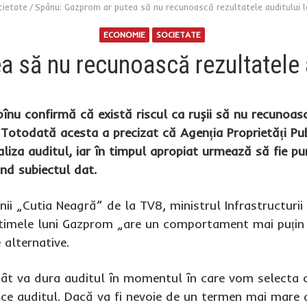
cietate
/
Spânu: Gazprom ar putea să nu recunoască rezultatele auditului 
ECONOMIE
SOCIETATE
a să nu recunoască rezultatele 
pînu confirmă că există riscul ca rușii să nu recunoa
Totodată acesta a precizat că Agenția Proprietăți Publ
liza auditul, iar în timpul apropiat urmează să fie pu
nd subiectul dat.
unii „Cutia Neagră” de la TV8, ministrul Infrastructurii
ltimele luni Gazprom „are un comportament mai puțin pr
 alternative.
ât va dura auditul în momentul în care vom selecta 
ace auditul. Dacă va fi nevoie de un termen mai mare d