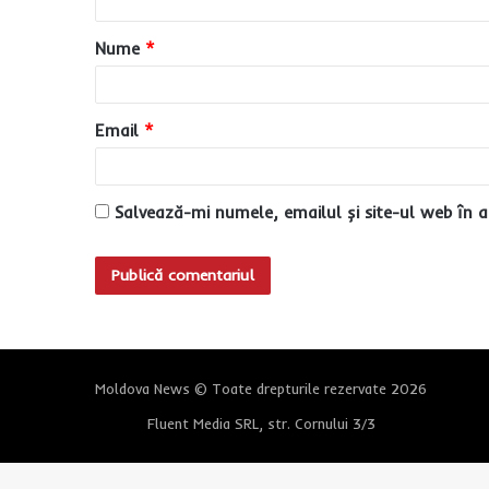
a
Nume
*
r
i
u
Email
*
*
Salvează-mi numele, emailul și site-ul web în a
Moldova News © Toate drepturile rezervate 2026
Fluent Media SRL, str. Cornului 3/3