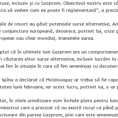
use, inclusiv și cu Gazprom. Obiectivul nostru este 
ta să vedem cum ea poate fi reglementată”, a preciza
ile de resort au găsit potențiale surse alternative, A
conjunctura europeană, deoarece, potrivit lui, criza g
european sau chiar mondial,
transmite sursa
.
aptul că în ultimele luni Gazprom are un comportament
n căutarea altor surse alternative, inclusiv lucrăm la
ai fim în situația în care să fim amenințați cu deconec
i, Spînu a declarat că Moldovagaz ar trebui să fie cap
tatea lunii februarie, iar acest lucru, potrivit lui, s-a
tat, în zilele următoare vom închide plata pentru luna
 ministrul care a precizat că nu există riscul ca până
risoare din partea Gazprom, prin care este amenințat