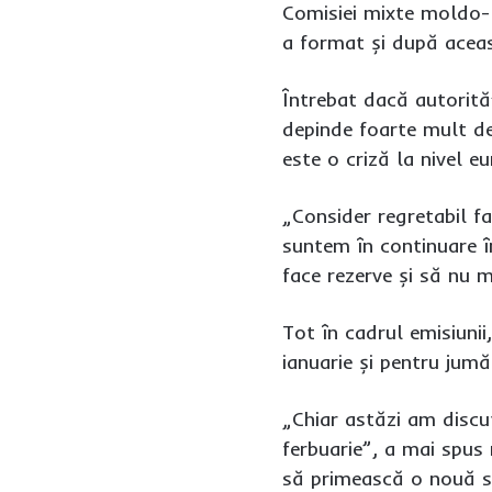
Comisiei mixte moldo-r
a format și după aceas
Întrebat dacă autorităț
depinde foarte mult de 
este o criză la nivel 
„Consider regretabil f
suntem în continuare î
face rezerve și să nu m
Tot în cadrul emisiuni
ianuarie și pentru jumă
„Chiar astăzi am discu
ferbuarie”, a mai spus
să primească o nouă sc