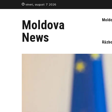
vineri, august 7 2026
Mold
Moldova
News
Războ