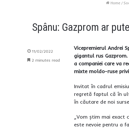
Home
/
So
Spânu: Gazprom ar pute
Vicepremierul Andrei S
11/02/2022
gigantul rus Gazprom. 
2 minutes read
a companiei care va rea
mixte moldo-ruse privi
Invitat în cadrul emisi
regretă faptul că în u
în căutare de noi surse
„Vom știm mai exact c
este nevoie pentru a f