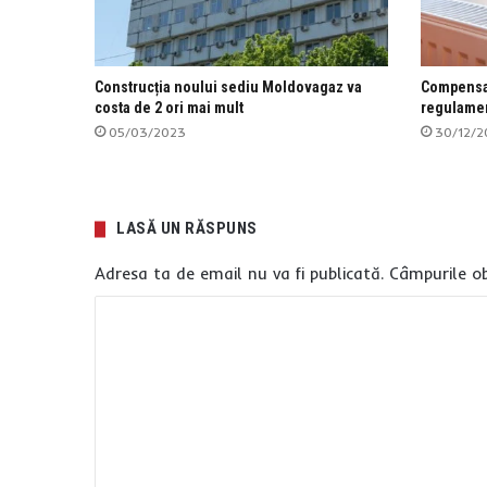
Construcția noului sediu Moldovagaz va
Compensaț
costa de 2 ori mai mult
regulamen
05/03/2023
30/12/2
LASĂ UN RĂSPUNS
Adresa ta de email nu va fi publicată.
Câmpurile ob
C
o
m
e
n
t