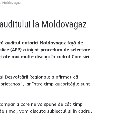
la Moldovagaz
auditului la Moldovagaz
scă auditul datoriei Moldovagaz față de
ice (APP) a inițiat procedura de selectare
rtate mai multe discuții în cadrul Comisiei
 și Dezvoltării Regionale a afirmat că
ietenos”, iar între timp autoritățile sunt
compania care ne va spune de cât timp
e 1 mai, vom discuta subiectul și în cadrul